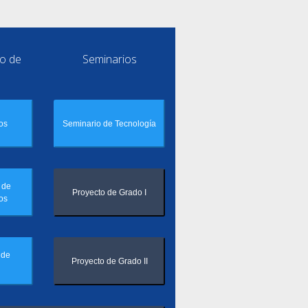
o de
Seminarios
os
Seminario de Tecnología
 de
Proyecto de Grado I
os
 de
Proyecto de Grado II