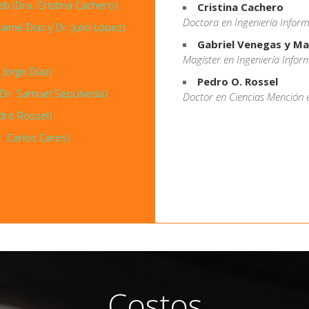
b (Dra. Cristina Cachero)
Cristina Cachero
Doctora en Ingeniería Inform
aime Díaz y Dr. Julio López)
Gabriel Venegas y Ma
Magíster en Ingeniería Infor
Jorge Díaz)
Pedro O. Rossel
(Dr. Samuel Sepúlveda)
Doctor en Ciencias Mención
dro Rossel)
. Carlos Cares)
Costos