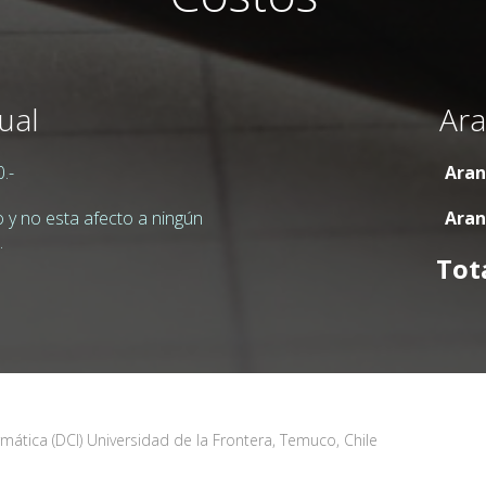
ual
Ara
.-
Aran
o y no esta afecto a ningún
Aran
.
Tota
tica (DCI) Universidad de la Frontera, Temuco, Chile