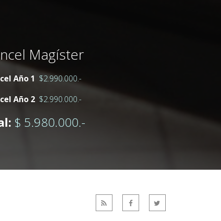
ncel Magíster
cel Año 1
$2.990.000.-
cel Año 2
$2.990.000.-
l:
$ 5.980.000.-