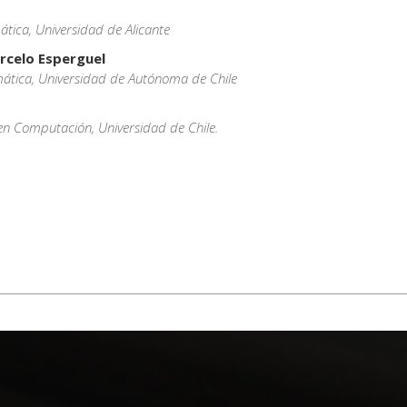
ática, Universidad de Alicante
rcelo Esperguel
mática, Universidad de Autónoma de Chile
 en Computación
, Universidad de Chile.